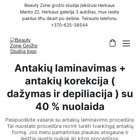
Beauty Zone grožio studija įsikūrusi Herkaus 
Manto 22, Herkaus galerija 3 aukštas, mus rasite 
pakilus liftu iškart po dešine. Teirautis telefonu 
+370-625-38544 
Antakių laminavimas +
antakių korekcija (
dažymas ir depiliacija ) su
40 % nuolaida
Pasipuoškite vasarai su antakių laminavimo procedūra.
Tai nuostabi procedūra norint turėti tvarkingą antakių
formą. Jos metu pamaitintas plaukas atsigauna ir
leidžia jaustis puikiai iki kitos procedūros.