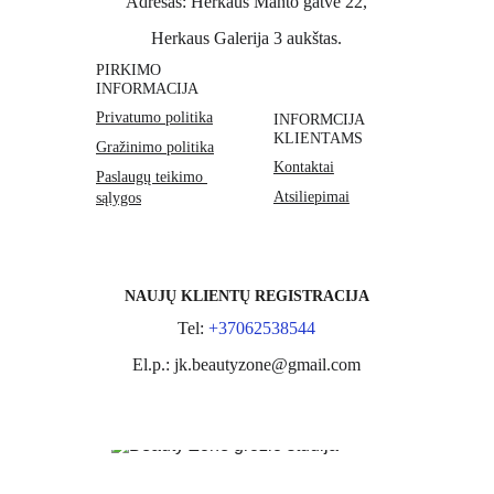
Adresas:
Herkaus Manto gatvė 22,
Herkaus Galerija 3 aukštas
.
PIRKIMO 
INFORMACIJA
Privatumo politika
INFORMCIJA 
KLIENTAMS
Gražinimo politika
Kontaktai
Paslaugų teikimo 
Atsiliepimai
sąlygos
NAUJŲ KLIENTŲ REGISTRACIJA
Tel: 
+37062538544
El.p.: jk.beautyzone@gmail.com