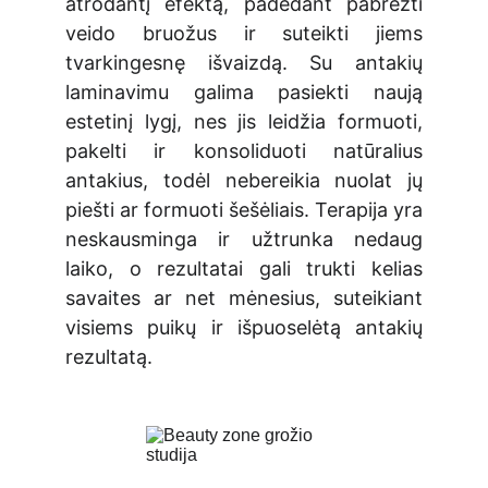
atrodantį efektą, padedant pabrėžti
veido bruožus ir suteikti jiems
tvarkingesnę išvaizdą. Su antakių
laminavimu galima pasiekti naują
estetinį lygį, nes jis leidžia formuoti,
pakelti ir konsoliduoti natūralius
antakius, todėl nebereikia nuolat jų
piešti ar formuoti šešėliais. Terapija yra
neskausminga ir užtrunka nedaug
laiko, o rezultatai gali trukti kelias
savaites ar net mėnesius, suteikiant
visiems puikų ir išpuoselėtą antakių
rezultatą.