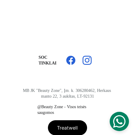
SOC 
TINKLAI
MB JK "Beauty Zone", Įm. k. 306280462, Herkaus 
manto 22, 3 aukštas, LT-
92131
@Beauty Zone - Visos teisės 
saugomos
Treatwell