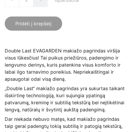
Išparduota
Pridėti į krepšelį
Double Last EVAGARDEN makiažo pagrindas viršija
visus lūkesčius! Tai puikus priežiūros, padengimo ir
lengvumo derinys, kuris patenkina visus komforto ir
labai ilgo tarnavimo poreikius. Nepriekaištingai ir
apsaugotai odai visą dieną.
„Double Last“ makiažo pagrindas yra sukurtas taikant
išskirtinę technologiją, kuri sujungia ypatingą
patvarumą, kreminę ir subtilią tekstūrą bei neįtikėtinai
lengvą, natūralų ir švytintį aukštą padengimą.
Dar niekada nebuvo matęs, kad makiažo pagrindas
taip gerai padengtų tokią subtilią ir patogią tekstūrą,