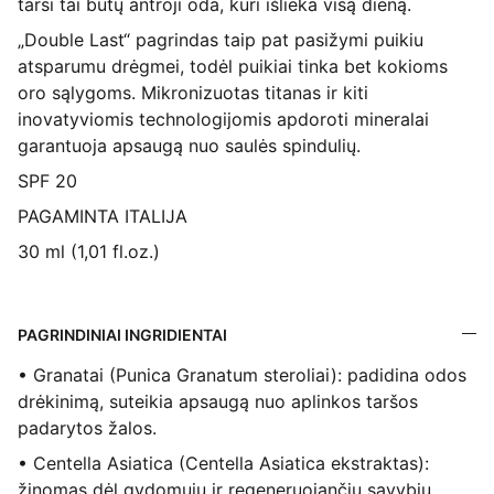
tarsi tai būtų antroji oda, kuri išlieka visą dieną.
„Double Last“ pagrindas taip pat pasižymi puikiu
atsparumu drėgmei, todėl puikiai tinka bet kokioms
oro sąlygoms. Mikronizuotas titanas ir kiti
inovatyviomis technologijomis apdoroti mineralai
garantuoja apsaugą nuo saulės spindulių.
SPF 20
PAGAMINTA ITALIJA
30 ml (1,01 fl.oz.)
PAGRINDINIAI INGRIDIENTAI
• Granatai (Punica Granatum steroliai): padidina odos
drėkinimą, suteikia apsaugą nuo aplinkos taršos
padarytos žalos.
• Centella Asiatica (Centella Asiatica ekstraktas):
žinomas dėl gydomųjų ir regeneruojančių savybių,